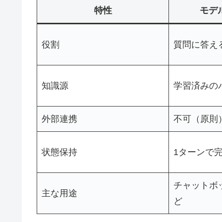
特性
モデル
役割
質問に答え
知識源
学習済みの
外部連携
不可（原則
状態保持
1ターンで
チャットボ
主な用途
ど