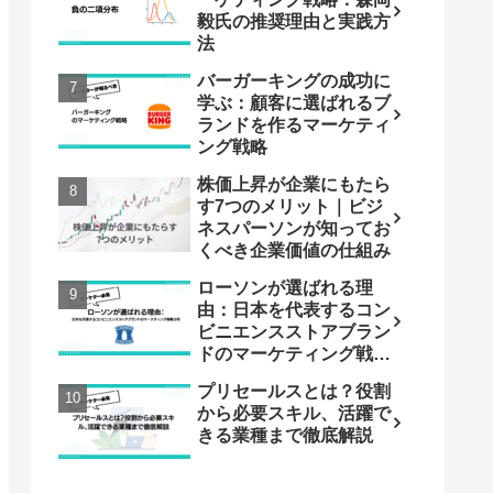
毅氏の推奨理由と実践方
法
バーガーキングの成功に
学ぶ：顧客に選ばれるブ
ランドを作るマーケティ
ング戦略
株価上昇が企業にもたら
す7つのメリット｜ビジ
ネスパーソンが知ってお
くべき企業価値の仕組み
ローソンが選ばれる理
由：日本を代表するコン
ビニエンスストアブラン
ドのマーケティング戦略
分析
プリセールスとは？役割
から必要スキル、活躍で
きる業種まで徹底解説