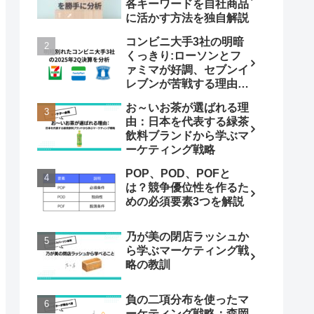
各キーワードを自社商品
に活かす方法を独自解説
コンビニ大手3社の明暗
くっきり:ローソンとフ
ァミマが好調、セブンイ
レブンが苦戦する理由を
マーケター視点で徹底分
お～いお茶が選ばれる理
析
由：日本を代表する緑茶
飲料ブランドから学ぶマ
ーケティング戦略
POP、POD、POFと
は？競争優位性を作るた
めの必須要素3つを解説
乃が美の閉店ラッシュか
ら学ぶマーケティング戦
略の教訓
負の二項分布を使ったマ
ーケティング戦略：森岡