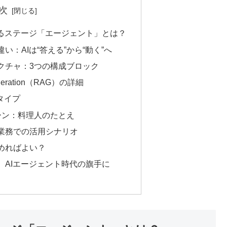
次
なるステージ「エージェント」とは？
：AIは“答える”から“動く”へ
クチャ：3つの構成ブロック
 Generation（RAG）の詳細
タイプ
ーン：料理人のたとえ
業務での活用シナリオ
めればよい？
、AIエージェント時代の旗手に