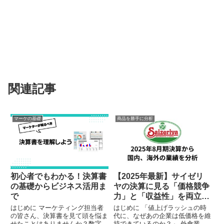
関連記事
マーケの基礎
商品を勝手に分析
初心者でもわかる！決算書
【2025年最新】サイゼリ
の基礎からビジネス活用ま
ヤの決算に見る「価格競争
で
力」と「収益性」を両立さ
せるブランド戦略
はじめに マーケティング担当者
はじめに 「値上げラッシュの時
の皆さん、決算書を見て頭を悩ま
代に、なぜあの企業は低価格を維
せたことはありませんか？数字の
持できているのか？」 外食業界