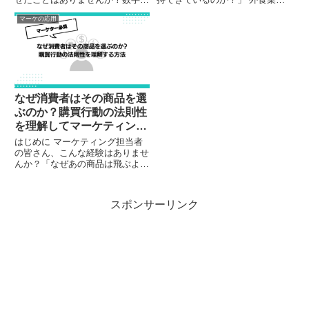
羅列に圧倒され、自社のビジネス
では多くの企業が原材料費や人件
マーケの応用
状況を正確に把握できずにいませ
費の高騰に苦しみ、値上げを余儀
んか？本記事では、決算書の基本
なくされています。そんな中、サ
から実践的な読み方、そしてビジ
イゼリヤは「ミラノ風ドリア300
ネス改善への活用方法まで、わ
円」という驚異的な価格を維持...
か...
なぜ消費者はその商品を選
ぶのか？購買行動の法則性
を理解してマーケティング
を成功させる方法
はじめに マーケティング担当者
の皆さん、こんな経験はありませ
んか？「なぜあの商品は飛ぶよう
に売れるのに、うちの商品は思う
ように売れないのだろう」「お客
様にアンケートを取っても、本当
スポンサーリンク
のニーズが見えてこない」「デー
タは集めているけれど、効果的
な...