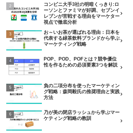
コンビニ大手3社の明暗くっきり:ロ
ーソンとファミマが好調、セブンイ
レブンが苦戦する理由をマーケター
視点で徹底分析
お～いお茶が選ばれる理由：日本を
代表する緑茶飲料ブランドから学ぶ
マーケティング戦略
POP、POD、POFとは？競争優位
性を作るための必須要素3つを解説
負の二項分布を使ったマーケティン
グ戦略：森岡毅氏の推奨理由と実践
方法
乃が美の閉店ラッシュから学ぶマー
ケティング戦略の教訓