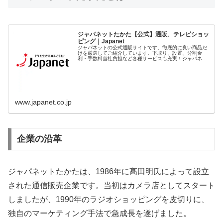
ジャパネットたかた【公式】通販、テレビショッ
ピング｜Japanet
ジャパネットの公式通販サイトです。徹底的に良い商品だ
けを厳選してご紹介しています。下取り、設置、分割金
利・手数料当社負担など各種サービスも充実！ジャパネッ
トだけのお得なWEB限定セールやテレビやチラシでご紹介
した商品もお見逃しなく！
www.japanet.co.jp
企業の沿革
ジャパネットたかたは、1986年に髙田明氏によって設立
された通信販売企業です。当初はカメラ店としてスタート
しましたが、1990年のラジオショッピングを皮切りに、
独自のマーケティング手法で急成長を遂げました。