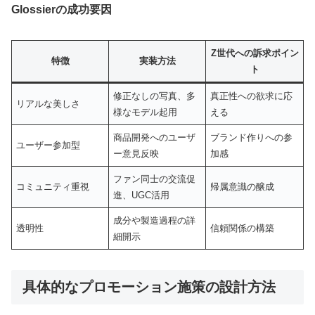
Glossierの成功要因
Z世代への訴求ポイン
特徴
実装方法
ト
修正なしの写真、多
真正性への欲求に応
リアルな美しさ
様なモデル起用
える
商品開発へのユーザ
ブランド作りへの参
ユーザー参加型
ー意見反映
加感
ファン同士の交流促
コミュニティ重視
帰属意識の醸成
進、UGC活用
成分や製造過程の詳
透明性
信頼関係の構築
細開示
具体的なプロモーション施策の設計方法