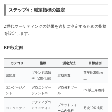
ステップ4：測定指標の設定
Z世代マーケティングの効果を適切に測定するための指標
を設定します。
KPI設定例
カテゴリ
指標
測定方法
目標値例
ブランド認知
前年比20%向
認知度
定期調査
率（Z世代層）
上
エンゲージメ
SNSエンゲー
SNS分析ツー
3%以上を維持
ント
ジメント率
ル
アクティブコ
プラットフォ
コミュニティ
ミュニティメ
月次10%成長
ーム内分析