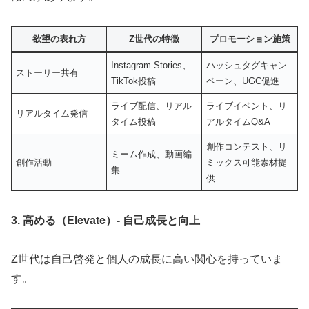
欲望の表れ方
Z世代の特徴
プロモーション施策
Instagram Stories、
ハッシュタグキャン
ストーリー共有
TikTok投稿
ペーン、UGC促進
ライブ配信、リアル
ライブイベント、リ
リアルタイム発信
タイム投稿
アルタイムQ&A
創作コンテスト、リ
ミーム作成、動画編
創作活動
ミックス可能素材提
集
供
3. 高める（Elevate）- 自己成長と向上
Z世代は自己啓発と個人の成長に高い関心を持っていま
す。