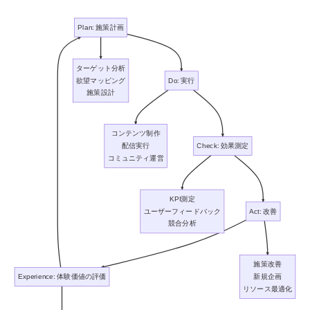
Plan: 施策計画
ターゲット分析
欲望マッピング
Do: 実行
施策設計
コンテンツ制作
配信実行
Check: 効果測定
コミュニティ運営
KPI測定
ユーザーフィードバック
Act: 改善
競合分析
施策改善
Experience: 体験価値の評価
新規企画
リソース最適化