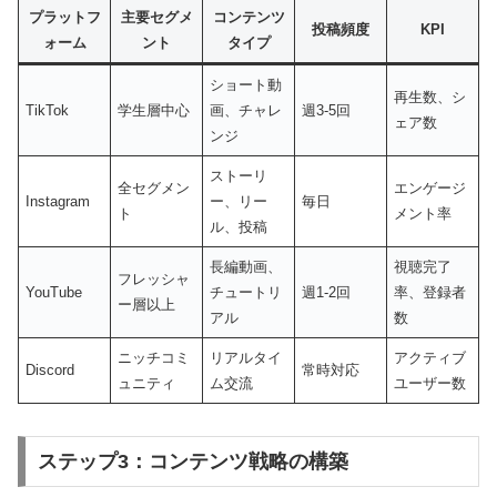
プラットフ
主要セグメ
コンテンツ
投稿頻度
KPI
ォーム
ント
タイプ
ショート動
再生数、シ
TikTok
学生層中心
画、チャレ
週3-5回
ェア数
ンジ
ストーリ
全セグメン
エンゲージ
Instagram
ー、リー
毎日
ト
メント率
ル、投稿
長編動画、
視聴完了
フレッシャ
YouTube
チュートリ
週1-2回
率、登録者
ー層以上
アル
数
ニッチコミ
リアルタイ
アクティブ
Discord
常時対応
ュニティ
ム交流
ユーザー数
ステップ3：コンテンツ戦略の構築