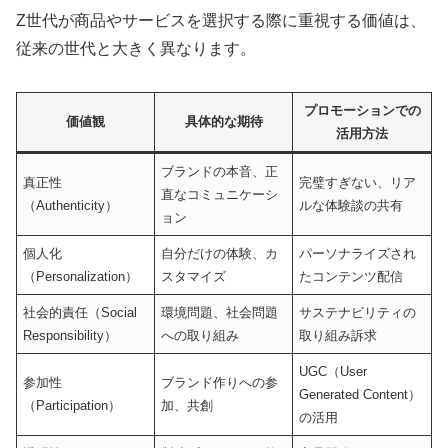
Z世代が商品やサービスを選択する際に重視する価値は、
従来の世代と大きく異なります。
プロモーションでの
価値観
具体的な期待
活用方法
ブランドの本音、正
真正性
完璧すぎない、リア
直なコミュニケーシ
（Authenticity）
ルな体験談の共有
ョン
個人化
自分だけの体験、カ
パーソナライズされ
（Personalization）
スタマイズ
たコンテンツ配信
社会的責任（Social
環境問題、社会問題
サステナビリティの
Responsibility）
への取り組み
取り組み訴求
UGC（User
参加性
ブランド作りへの参
Generated Content）
（Participation）
加、共創
の活用