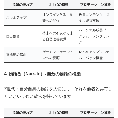
欲望の表れ方
Z世代の特徴
プロモーション施策
オンライン学習、副
教育コンテンツ、ス
スキルアップ
業への関心
キル習得支援
パーソナル成長プロ
将来への不安から来
自己投資
グラム、メンタリン
る自己改善意識
グ
ゲーミフィケーショ
レベルアップシステ
達成感の追求
ンへの反応
ム、バッジ機能
4. 物語る（Narrate）- 自分の物語の構築
Z世代は自分自身の物語を大切にし、それを他者と共有し
たいという強い欲求を持っています。
欲望の表れ方
Z世代の特徴
プロモーション施策