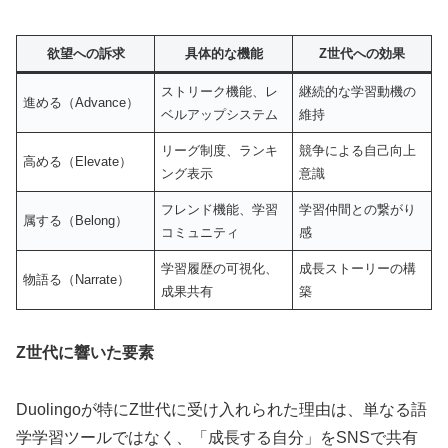
欲望への訴求
具体的な機能
Z世代への効果
ストリーク機能、レ
継続的な学習動機の
進める（Advance）
ベルアップシステム
維持
リーグ制度、ランキ
競争による自己向上
高める（Elevate）
ング表示
意識
フレンド機能、学習
学習仲間との繋がり
属する（Belong）
コミュニティ
感
学習履歴の可視化、
成長ストーリーの構
物語る（Narrate）
成果共有
築
Z世代に響いた要素
Duolingoが特にZ世代に受け入れられた理由は、単なる語
学学習ツールではなく、「成長する自分」をSNSで共有