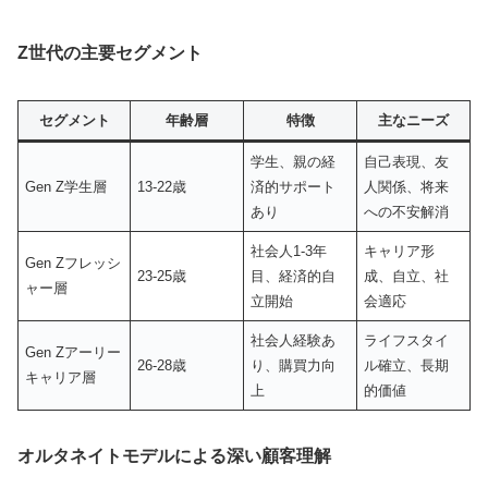
Z世代の主要セグメント
セグメント
年齢層
特徴
主なニーズ
学生、親の経
自己表現、友
Gen Z学生層
13-22歳
済的サポート
人関係、将来
あり
への不安解消
社会人1-3年
キャリア形
Gen Zフレッシ
23-25歳
目、経済的自
成、自立、社
ャー層
立開始
会適応
社会人経験あ
ライフスタイ
Gen Zアーリー
26-28歳
り、購買力向
ル確立、長期
キャリア層
上
的価値
オルタネイトモデルによる深い顧客理解