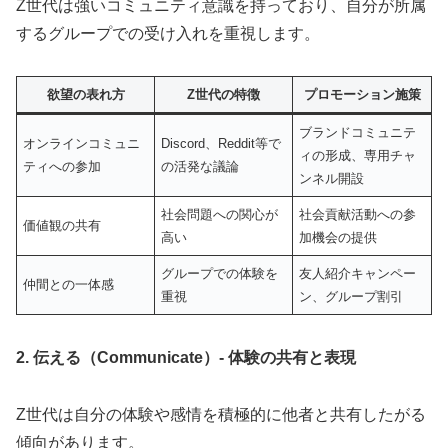
Z世代は強いコミュニティ意識を持っており、自分が所属
するグループでの受け入れを重視します。
欲望の表れ方
Z世代の特徴
プロモーション施策
ブランドコミュニテ
オンラインコミュニ
Discord、Reddit等で
ィの形成、専用チャ
ティへの参加
の活発な議論
ンネル開設
社会問題への関心が
社会貢献活動への参
価値観の共有
高い
加機会の提供
グループでの体験を
友人紹介キャンペー
仲間との一体感
重視
ン、グループ割引
2. 伝える（Communicate）- 体験の共有と表現
Z世代は自分の体験や感情を積極的に他者と共有したがる
傾向があります。