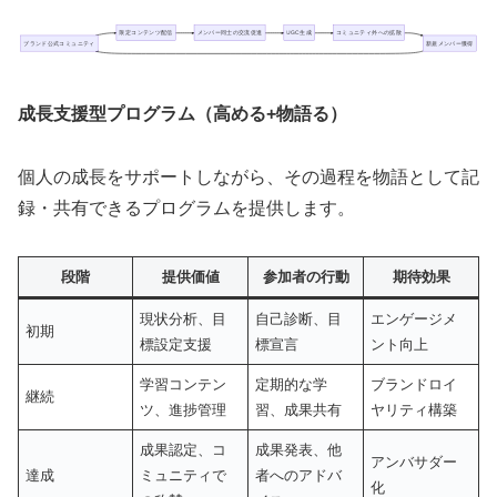
限定コンテンツ配信
メンバー同士の交流促進
UGC生成
コミュニティ外への拡散
ブランド公式コミュニティ
新規メンバー獲得
成長支援型プログラム（高める+物語る）
個人の成長をサポートしながら、その過程を物語として記
録・共有できるプログラムを提供します。
段階
提供価値
参加者の行動
期待効果
現状分析、目
自己診断、目
エンゲージメ
初期
標設定支援
標宣言
ント向上
学習コンテン
定期的な学
ブランドロイ
継続
ツ、進捗管理
習、成果共有
ヤリティ構築
成果認定、コ
成果発表、他
アンバサダー
達成
ミュニティで
者へのアドバ
化