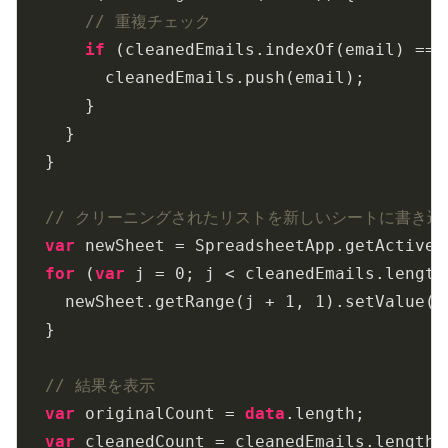
// 重複チェック
if
 (cleanedEmails.indexOf(email) ===
        cleanedEmails.push(email);

      }

    }

  }

// クリーニングされたリストを新しいシートに書き込
var
 newSheet = SpreadsheetApp.getActiveS
for
 (
var
 j = 
0
; j < cleanedEmails.length;
    newSheet.getRange(j + 
1
, 
1
).setValue(c
  }

// 結果を表示
var
 originalCount = 
data
.length;

var
 cleanedCount = cleanedEmails.length;
