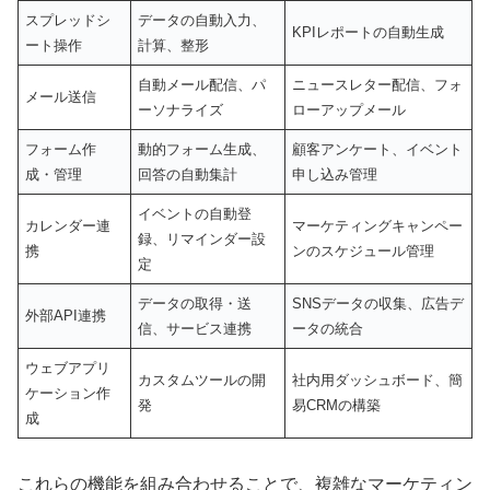
スプレッドシ
データの自動入力、
KPIレポートの自動生成
ート操作
計算、整形
自動メール配信、パ
ニュースレター配信、フォ
メール送信
ーソナライズ
ローアップメール
フォーム作
動的フォーム生成、
顧客アンケート、イベント
成・管理
回答の自動集計
申し込み管理
イベントの自動登
カレンダー連
マーケティングキャンペー
録、リマインダー設
携
ンのスケジュール管理
定
データの取得・送
SNSデータの収集、広告デ
外部API連携
信、サービス連携
ータの統合
ウェブアプリ
カスタムツールの開
社内用ダッシュボード、簡
ケーション作
発
易CRMの構築
成
これらの機能を組み合わせることで、複雑なマーケティン