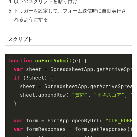
以下のスクリプトを貼り付け
トリガーを設定して、フォーム送信時に自動実行さ
れるようにする
スクリプト
function
onFormSubmit
(
e
) 
{

var
 sheet = SpreadsheetApp.getActiveSpre
if
 (!sheet) {

    sheet = SpreadsheetApp.getActiveSpread
    sheet.appendRow([
"質問"
, 
"平均スコア"
, 
"
  }

var
 form = FormApp.openByUrl(
'YOUR_FORM_
var
 formResponses = form.getResponses();
