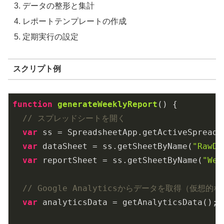
データの整形と集計
レポートテンプレートの作成
定期実行の設定
スクリプト例
function
generateWeeklyReport
(
) 
{

// スプレッドシートを開く
var
 ss = SpreadsheetApp.getActiveSpreadsh
var
 dataSheet = ss.getSheetByName(
"RawDa
var
 reportSheet = ss.getSheetByName(
"Wee
// Google Analyticsからデータを取得（仮想的
var
 analyticsData = getAnalyticsData();
