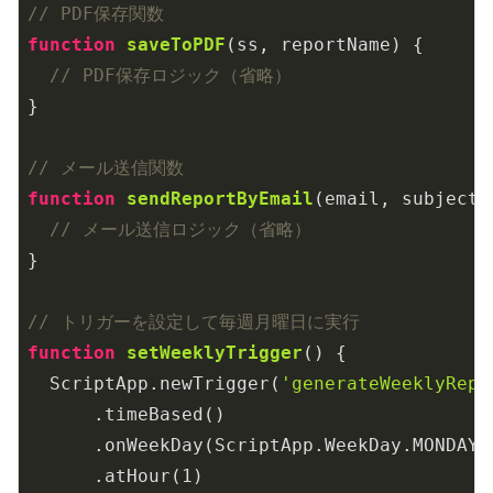
// PDF保存関数
function
saveToPDF
(
ss, reportName
) 
{

// PDF保存ロジック（省略）
}

// メール送信関数
function
sendReportByEmail
(
email, subject
)
// メール送信ロジック（省略）
}

// トリガーを設定して毎週月曜日に実行
function
setWeeklyTrigger
(
) 
{

  ScriptApp.newTrigger(
'generateWeeklyRepo
      .timeBased()

      .onWeekDay(ScriptApp.WeekDay.MONDAY)

      .atHour(
1
)
