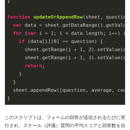
}

function
updateOrAppendRow
(
sheet, question
var
 data = sheet.getDataRange().getValues
for
 (
var
 i = 
1
; i < data.length; i++) {

if
 (data[i][
0
] == question) {

      sheet.getRange(i + 
1
, 
2
).setValue(av
      sheet.getRange(i + 
1
, 
3
).setValue(cou
return
;

    }

  }

  sheet.appendRow([question, average, count
}
このスクリプトは、フォームの回答が送信されるたびに実
行され、スケール（評価）質問の平均スコアと回答数を自