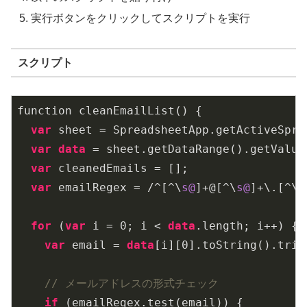
実行ボタンをクリックしてスクリプトを実行
スクリプト
function cleanEmailList() {

var
 sheet = SpreadsheetApp.getActiveSpre
var
data
 = sheet.getDataRange().getValues
var
 cleanedEmails = [];

var
 emailRegex = /^[^\
s@
]+@[^\
s@
]+\.[^\
s
for
 (
var
 i = 
0
; i < 
data
.length; i++) {

var
 email = 
data
[i][
0
].toString().trim
// メールアドレスの形式チェック
if
 (emailRegex.test(email)) {
