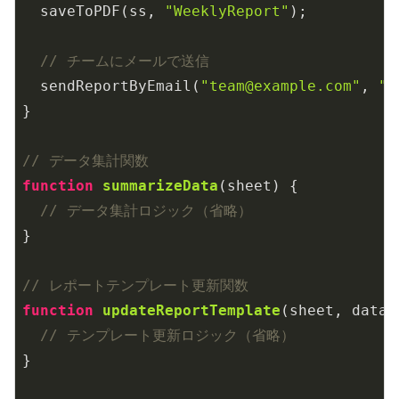
  saveToPDF(ss, 
"WeeklyReport"
);

// チームにメールで送信
  sendReportByEmail(
"team@example.com"
, 
"W
}

// データ集計関数
function
summarizeData
(
sheet
) 
{

// データ集計ロジック（省略）
}

// レポートテンプレート更新関数
function
updateReportTemplate
(
sheet, data
)
// テンプレート更新ロジック（省略）
}
