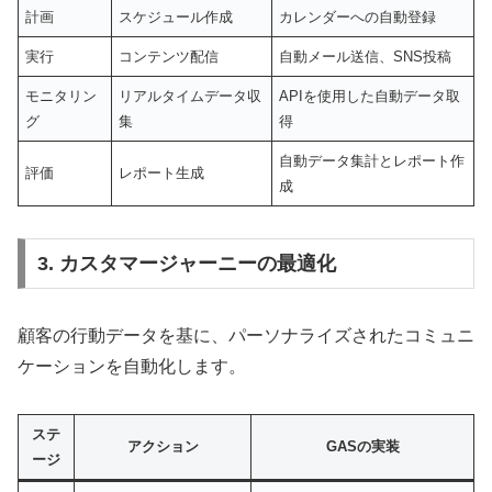
計画
スケジュール作成
カレンダーへの自動登録
実行
コンテンツ配信
自動メール送信、SNS投稿
モニタリン
リアルタイムデータ収
APIを使用した自動データ取
グ
集
得
自動データ集計とレポート作
評価
レポート生成
成
3. カスタマージャーニーの最適化
顧客の行動データを基に、パーソナライズされたコミュニ
ケーションを自動化します。
ステ
アクション
GASの実装
ージ