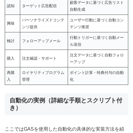
顧客データに基づく広告リスト
認知
ターゲット広告配信
自動生成
パーソナライズドコンテ
ユーザー行動に基づく自動コン
興味
ンツ提供
テンツ推奨
行動トリガーに基づく自動メー
検討
フォローアップメール
ル送信
注文データに基づく自動フォロ
購入
注文確認・サポート
ーアップ
再購
ロイヤリティプログラム
ポイント計算・特典付与の自動
入
管理
化
自動化の実例（詳細な手順とスクリプト付
き）
ここではGASを使用した自動化の具体的な実装方法を紹