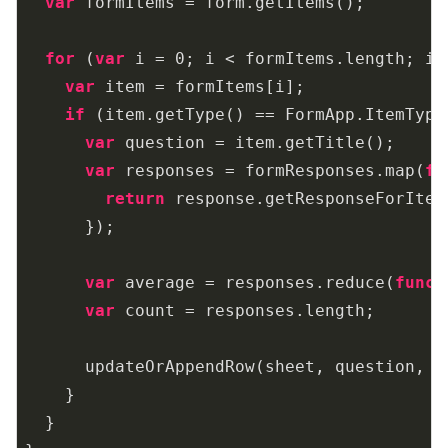
var
 formItems = form.getItems();

for
 (
var
 i = 
0
; i < formItems.length; i++
var
 item = formItems[i];

if
 (item.getType() == FormApp.ItemType.
var
 question = item.getTitle();

var
 responses = formResponses.map(
fu
return
 response.getResponseForItem
      });

var
 average = responses.reduce(
funct
var
 count = responses.length;

      updateOrAppendRow(sheet, question, av
    }

  }
