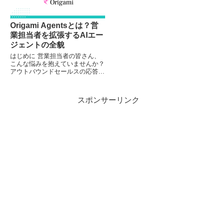
Origami Agentsとは？営
業担当者を拡張するAIエー
ジェントの全貌
はじめに 営業担当者の皆さん、
こんな悩みを抱えていませんか？
アウトバウンドセールスの応答率
が低い 見込み客リサーチに毎日
何時間も費やしている 購買意欲
が高いリードをタイミングよく見
スポンサーリンク
つけられない 最近注目を集めて
いるAI駆動型セールスインテ...