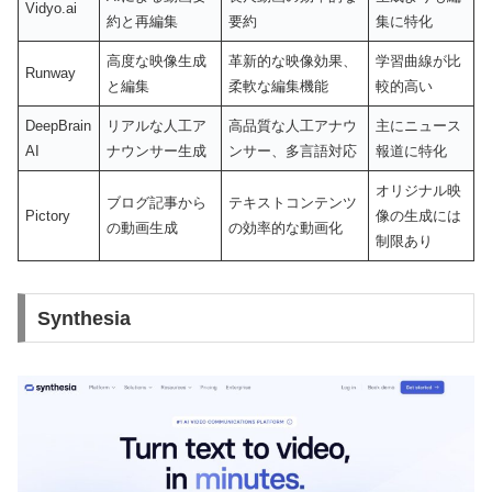
Vidyo.ai
約と再編集
要約
集に特化
高度な映像生成
革新的な映像効果、
学習曲線が比
Runway
と編集
柔軟な編集機能
較的高い
DeepBrain
リアルな人工ア
高品質な人工アナウ
主にニュース
AI
ナウンサー生成
ンサー、多言語対応
報道に特化
オリジナル映
ブログ記事から
テキストコンテンツ
Pictory
像の生成には
の動画生成
の効率的な動画化
制限あり
Synthesia