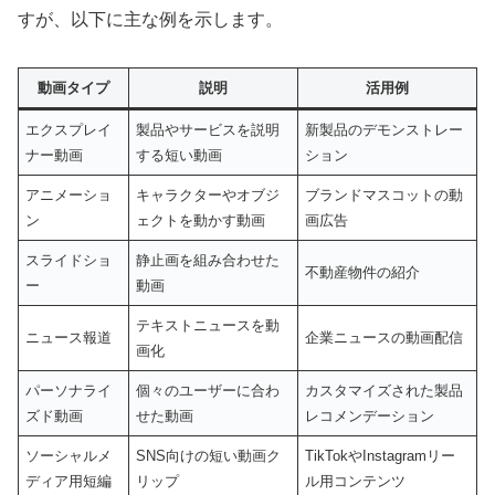
すが、以下に主な例を示します。
動画タイプ
説明
活用例
エクスプレイ
製品やサービスを説明
新製品のデモンストレー
ナー動画
する短い動画
ション
アニメーショ
キャラクターやオブジ
ブランドマスコットの動
ン
ェクトを動かす動画
画広告
スライドショ
静止画を組み合わせた
不動産物件の紹介
ー
動画
テキストニュースを動
ニュース報道
企業ニュースの動画配信
画化
パーソナライ
個々のユーザーに合わ
カスタマイズされた製品
ズド動画
せた動画
レコメンデーション
ソーシャルメ
SNS向けの短い動画ク
TikTokやInstagramリー
ディア用短編
リップ
ル用コンテンツ