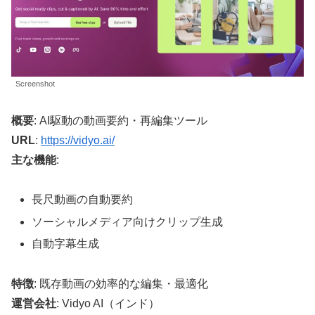
Screenshot
概要
: AI駆動の動画要約・再編集ツール
URL
:
https://vidyo.ai/
主な機能
:
長尺動画の自動要約
ソーシャルメディア向けクリップ生成
自動字幕生成
特徴
: 既存動画の効率的な編集・最適化
運営会社
: Vidyo AI（インド）