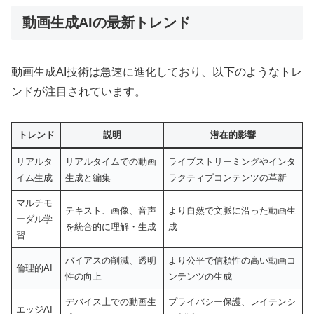
動画生成AIの最新トレンド
動画生成AI技術は急速に進化しており、以下のようなトレ
ンドが注目されています。
トレンド
説明
潜在的影響
リアルタ
リアルタイムでの動画
ライブストリーミングやインタ
イム生成
生成と編集
ラクティブコンテンツの革新
マルチモ
テキスト、画像、音声
より自然で文脈に沿った動画生
ーダル学
を統合的に理解・生成
成
習
バイアスの削減、透明
より公平で信頼性の高い動画コ
倫理的AI
性の向上
ンテンツの生成
デバイス上での動画生
プライバシー保護、レイテンシ
エッジAI