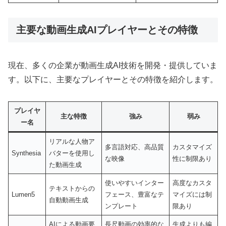
主要な動画生成AIプレイヤーとその特徴
現在、多くの企業が動画生成AI技術を開発・提供していま
す。以下に、主要なプレイヤーとその特徴を紹介します。
プレイヤ
主な特徴
強み
弱み
ー名
リアルな人物ア
多言語対応、高品質
カスタマイズ
Synthesia
バターを使用し
な映像
性に制限あり
た動画生成
使いやすいインター
高度なカスタ
テキストからの
Lumen5
フェース、豊富なテ
マイズには制
自動動画生成
ンプレート
限あり
AIによる動画要
長尺動画の効率的な
生成よりも編