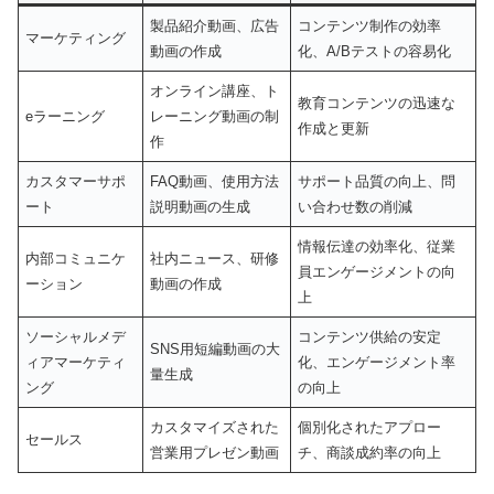
製品紹介動画、広告
コンテンツ制作の効率
マーケティング
動画の作成
化、A/Bテストの容易化
オンライン講座、ト
教育コンテンツの迅速な
eラーニング
レーニング動画の制
作成と更新
作
カスタマーサポ
FAQ動画、使用方法
サポート品質の向上、問
ート
説明動画の生成
い合わせ数の削減
情報伝達の効率化、従業
内部コミュニケ
社内ニュース、研修
員エンゲージメントの向
ーション
動画の作成
上
ソーシャルメデ
コンテンツ供給の安定
SNS用短編動画の大
ィアマーケティ
化、エンゲージメント率
量生成
ング
の向上
カスタマイズされた
個別化されたアプロー
セールス
営業用プレゼン動画
チ、商談成約率の向上