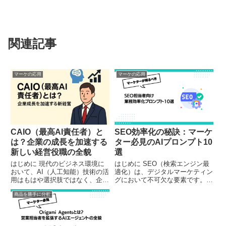
関連記事
マーケの応用
マーケの応用
CAIO（最高AI責任者）と
SEO効率化の秘訣：マーケ
は？企業の成長を加速する
ター必見のAIプロンプト10
新しい経営役職の全貌
選
はじめに 現代のビジネス環境に
はじめに SEO（検索エンジン最
おいて、AI（人工知能）技術の活
適化）は、デジタルマーケティン
用はもはや選択肢ではなく、企業
グにおいて不可欠な要素です。し
の生存と成長に直結する必須要素
かし、常に変化するアルゴリズム
商品を勝手に分析
となっています。特に、
や競合との激しい競争の中で、効
ChatGPTをはじめとする生成AI
果的なSEO戦略を立案し実行す
の普及により、企業は「AI活用の
ることは容易ではありません。多
戦略的推進」を求められる状況...
くのSEO担当者が、作業の効...