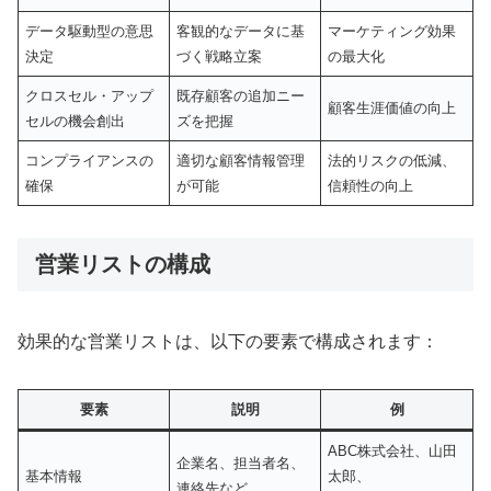
データ駆動型の意思
客観的なデータに基
マーケティング効果
決定
づく戦略立案
の最大化
クロスセル・アップ
既存顧客の追加ニー
顧客生涯価値の向上
セルの機会創出
ズを把握
コンプライアンスの
適切な顧客情報管理
法的リスクの低減、
確保
が可能
信頼性の向上
営業リストの構成
効果的な営業リストは、以下の要素で構成されます：
要素
説明
例
ABC株式会社、山田
企業名、担当者名、
基本情報
太郎、
連絡先など