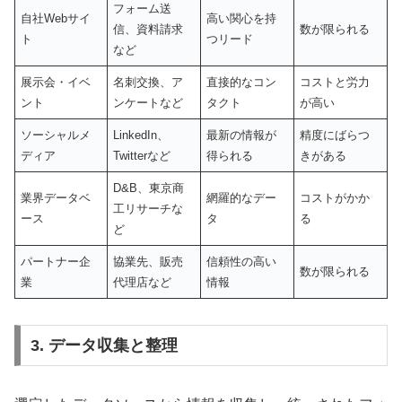
フォーム送
自社Webサイ
高い関心を持
信、資料請求
数が限られる
ト
つリード
など
展示会・イベ
名刺交換、ア
直接的なコン
コストと労力
ント
ンケートなど
タクト
が高い
ソーシャルメ
LinkedIn、
最新の情報が
精度にばらつ
ディア
Twitterなど
得られる
きがある
D&B、東京商
業界データベ
網羅的なデー
コストがかか
工リサーチな
ース
タ
る
ど
パートナー企
協業先、販売
信頼性の高い
数が限られる
業
代理店など
情報
3. データ収集と整理