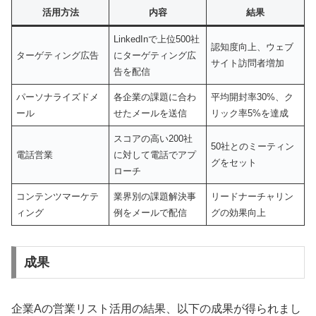
活用方法
内容
結果
LinkedInで上位500社
認知度向上、ウェブ
ターゲティング広告
にターゲティング広
サイト訪問者増加
告を配信
パーソナライズドメ
各企業の課題に合わ
平均開封率30%、ク
ール
せたメールを送信
リック率5%を達成
スコアの高い200社
50社とのミーティン
電話営業
に対して電話でアプ
グをセット
ローチ
コンテンツマーケテ
業界別の課題解決事
リードナーチャリン
ィング
例をメールで配信
グの効果向上
成果
企業Aの営業リスト活用の結果、以下の成果が得られまし