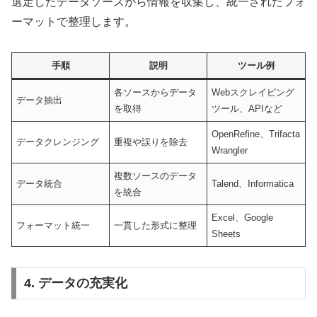
選定したデータソースから情報を収集し、統一されたフォ
ーマットで整理します。
手順
説明
ツール例
各ソースからデータ
Webスクレイピング
データ抽出
を取得
ツール、APIなど
OpenRefine、Trifacta
データクレンジング
重複や誤りを除去
Wrangler
複数ソースのデータ
データ統合
Talend、Informatica
を統合
Excel、Google
フォーマット統一
一貫した形式に整理
Sheets
4. データの充実化