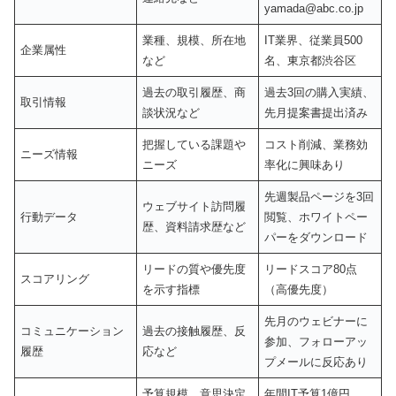
yamada@abc.co.jp
業種、規模、所在地
IT業界、従業員500
企業属性
など
名、東京都渋谷区
過去の取引履歴、商
過去3回の購入実績、
取引情報
談状況など
先月提案書提出済み
把握している課題や
コスト削減、業務効
ニーズ情報
ニーズ
率化に興味あり
先週製品ページを3回
ウェブサイト訪問履
行動データ
閲覧、ホワイトペー
歴、資料請求歴など
パーをダウンロード
リードの質や優先度
リードスコア80点
スコアリング
を示す指標
（高優先度）
先月のウェビナーに
コミュニケーション
過去の接触履歴、反
参加、フォローアッ
履歴
応など
プメールに反応あり
予算規模、意思決定
年間IT予算1億円、