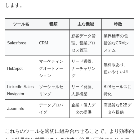
します。
ツール名
種類
主な機能
特徴
顧客データ管
業界標準の包
Salesforce
CRM
理、営業プロ
括的なCRMシ
セス管理
ステム
マーケティン
リード獲得、
無料版あり、
HubSpot
グオートメー
ナーチャリン
使いやすいUI
ション
グ
LinkedIn Sales
ソーシャルセ
リード発掘、
B2Bセールスに
Navigator
リング
人脈構築
特化
データプロバ
企業・個人デ
高品質なB2Bデ
ZoomInfo
イダ
ータの提供
ータを提供
これらのツールを適切に組み合わせることで、より効率的