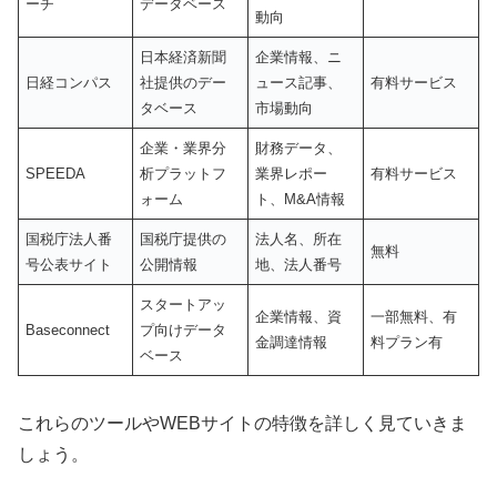
ーチ
データベース
動向
日本経済新聞
企業情報、ニ
日経コンパス
社提供のデー
ュース記事、
有料サービス
タベース
市場動向
企業・業界分
財務データ、
SPEEDA
析プラットフ
業界レポー
有料サービス
ォーム
ト、M&A情報
国税庁法人番
国税庁提供の
法人名、所在
無料
号公表サイト
公開情報
地、法人番号
スタートアッ
企業情報、資
一部無料、有
Baseconnect
プ向けデータ
金調達情報
料プラン有
ベース
これらのツールやWEBサイトの特徴を詳しく見ていきま
しょう。