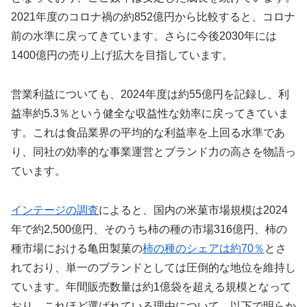
2021年度のコロナ禍の約852億円から比較すると、コロナ
前の水準に戻ってきています。さらに今後2030年には
1400億円の売り上げ拡大を目指しています。
営業利益についても、2024年度は約55億円を記録し、利
益率約5.3％という健全な収益性な効率に戻ってきていま
す。これは食品業界の平均的な利益率を上回る水準であ
り、同社の効率的な事業運営とブランド力の高さを物語っ
ています。
インテージの調査
によると、国内の米菓市場規模は2024
年で約2,500億円、そのうち柿の種の市場316億円、柿の
種市場における亀田製菓の
柿の種のシェアは約70％
とさ
れており、単一のブランドとしては圧倒的な地位を維持し
ています。年間販売数量は約1億袋を超える規模となって
おり、これほど選ばれている理由について、以下で明らか