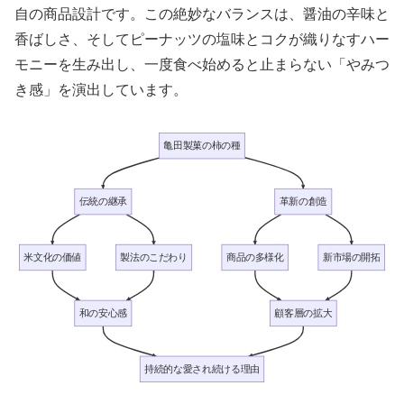
自の商品設計です。この絶妙なバランスは、醤油の辛味と
香ばしさ、そしてピーナッツの塩味とコクが織りなすハー
モニーを生み出し、一度食べ始めると止まらない「やみつ
き感」を演出しています。
亀田製菓の柿の種
伝統の継承
革新の創造
米文化の価値
製法のこだわり
商品の多様化
新市場の開拓
和の安心感
顧客層の拡大
持続的な愛され続ける理由