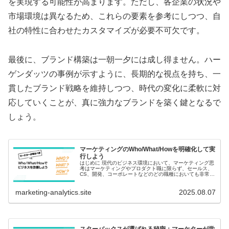
を実現する可能性が高まります。ただし、各企業の状況や
市場環境は異なるため、これらの要素を参考にしつつ、自
社の特性に合わせたカスタマイズが必要不可欠です。
最後に、ブランド構築は一朝一夕には成し得ません。ハー
ゲンダッツの事例が示すように、長期的な視点を持ち、一
貫したブランド戦略を維持しつつ、時代の変化に柔軟に対
応していくことが、真に強力なブランドを築く鍵となるで
しょう。
マーケティングのWho/What/Howを明確化して実
行しよう
はじめに 現代のビジネス環境において、マーケティング思
考はマーケティングやプロダクト職に限らず、セールス、
CS、開発、コーポレートなどのどの職種においても非常に
重要な思考法となっています。本記事では、マーケティン
グ思考の中核となるWho/W...
marketing-analytics.site
2025.08.07
スターバックスが選ばれる秘密：マーケターが学