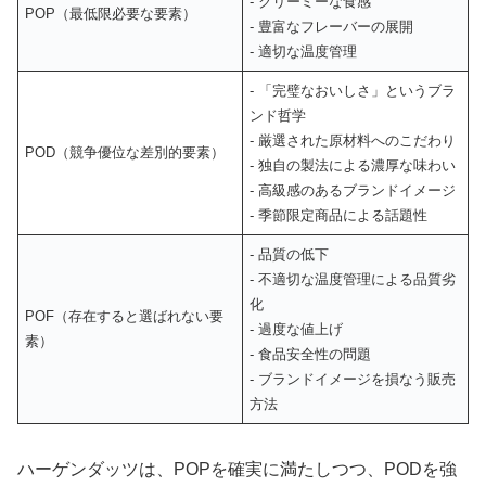
- クリーミーな食感
POP（最低限必要な要素）
- 豊富なフレーバーの展開
- 適切な温度管理
- 「完璧なおいしさ」というブラ
ンド哲学
- 厳選された原材料へのこだわり
POD（競争優位な差別的要素）
- 独自の製法による濃厚な味わい
- 高級感のあるブランドイメージ
- 季節限定商品による話題性
- 品質の低下
- 不適切な温度管理による品質劣
化
POF（存在すると選ばれない要
- 過度な値上げ
素）
- 食品安全性の問題
- ブランドイメージを損なう販売
方法
ハーゲンダッツは、POPを確実に満たしつつ、PODを強