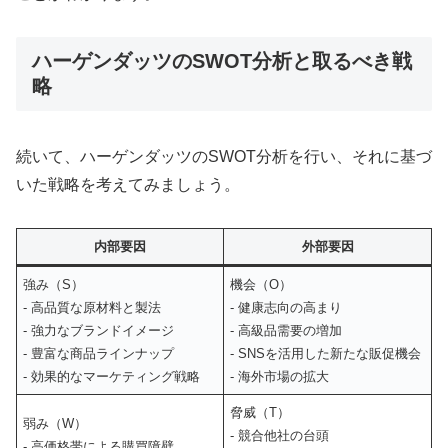
ハーゲンダッツのSWOT分析と取るべき戦
略
続いて、ハーゲンダッツのSWOT分析を行い、それに基づ
いた戦略を考えてみましょう。
内部要因
外部要因
強み（S）
機会（O）
- 高品質な原材料と製法
- 健康志向の高まり
- 強力なブランドイメージ
- 高級品需要の増加
- 豊富な商品ラインナップ
- SNSを活用した新たな販促機会
- 効果的なマーケティング戦略
- 海外市場の拡大
脅威（T）
弱み（W）
- 競合他社の台頭
- 高価格帯による購買障壁