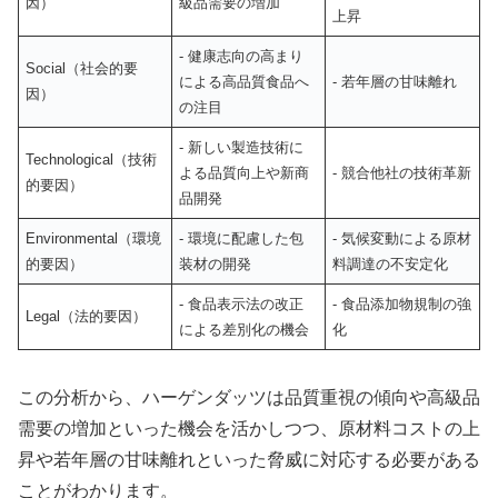
因）
級品需要の増加
上昇
- 健康志向の高まり
Social（社会的要
による高品質食品へ
- 若年層の甘味離れ
因）
の注目
- 新しい製造技術に
Technological（技術
よる品質向上や新商
- 競合他社の技術革新
的要因）
品開発
Environmental（環境
- 環境に配慮した包
- 気候変動による原材
的要因）
装材の開発
料調達の不安定化
- 食品表示法の改正
- 食品添加物規制の強
Legal（法的要因）
による差別化の機会
化
この分析から、ハーゲンダッツは品質重視の傾向や高級品
需要の増加といった機会を活かしつつ、原材料コストの上
昇や若年層の甘味離れといった脅威に対応する必要がある
ことがわかります。