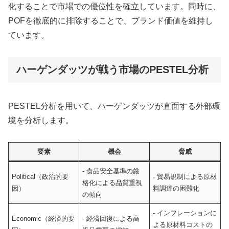
化することで市場での優位性を確立しています。同時に、
POFを徹底的に排除することで、ブランド価値を維持し
ています。
ハーゲンダッツが戦う市場のPESTEL分析
PESTEL分析を用いて、ハーゲンダッツが直面する外部環
境を分析します。
要素
機会
脅威
- 食品安全基準の厳
Political（政治的要
- 貿易規制による原材
格化による品質重視
因）
料調達の困難化
の傾向
- インフレーションに
Economic（経済的要
- 経済回復による高
よる原材料コストの