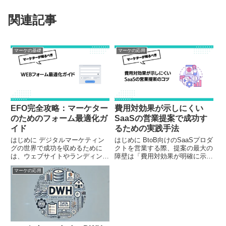
関連記事
マーケの基礎
マーケの応用
EFO完全攻略：マーケター
費用対効果が示しにくい
のためのフォーム最適化ガ
SaaSの営業提案で成功す
イド
るための実践手法
はじめに デジタルマーケティン
はじめに BtoB向けのSaaSプロダ
グの世界で成功を収めるために
クトを営業する際、提案の最大の
は、ウェブサイトやランディング
障壁は「費用対効果が明確に示し
ページの最適化が不可欠です。そ
にくい」という点にあります。実
マーケの応用
の中でも特に重要な要素の一つ
際悩まれている営業の方は多いの
が、EFO（Entry Form
ではないでしょうか？特に、
Optimization）です。しかし、多
ROI（投資対効果）が直接的に数
くの初心者マーケタ...
字で示せないサービスは、...