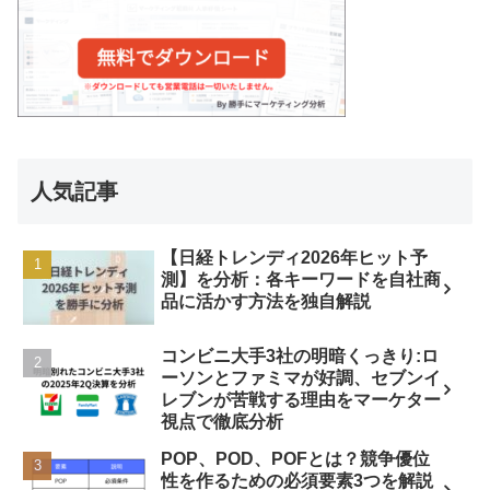
人気記事
【日経トレンディ2026年ヒット予
測】を分析：各キーワードを自社商
品に活かす方法を独自解説
コンビニ大手3社の明暗くっきり:ロ
ーソンとファミマが好調、セブンイ
レブンが苦戦する理由をマーケター
視点で徹底分析
POP、POD、POFとは？競争優位
性を作るための必須要素3つを解説