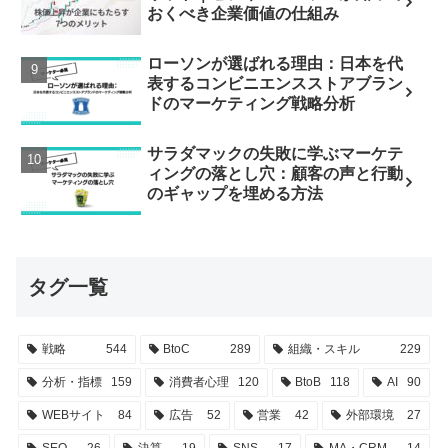
おくべき企業価値の仕組み
ローソンが選ばれる理由：日本を代
表するコンビニエンスストアブラン
ドのマーケティング戦略分析
サラダマックの失敗に学ぶマーケテ
ィングの落とし穴：顧客の声と行動
のギャップを埋める方法
タグ一覧
戦略
544
BtoC
289
組織・スキル
229
分析・指標
159
消費者心理
120
BtoB
118
AI
90
WEBサイト
84
広告
52
営業
42
外部環境
27