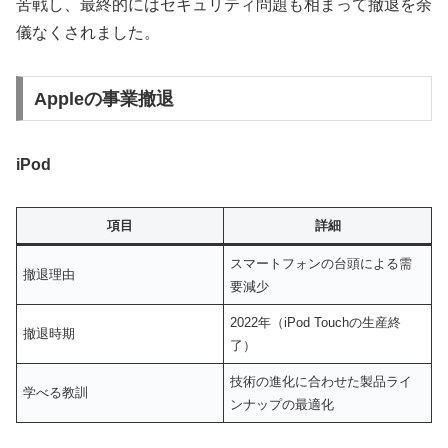
苦戦し、最終的にはセキュリティ問題も相まって撤退を余
儀なくされました。
Appleの事業撤退
iPod
項目
詳細
スマートフォンの台頭による需
撤退理由
要減少
2022年（iPod Touchの生産終
撤退時期
了）
技術の進化に合わせた製品ライ
学べる教訓
ンナップの最適化