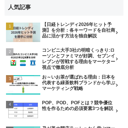
人気記事
【日経トレンディ2026年ヒット予
測】を分析：各キーワードを自社商
品に活かす方法を独自解説
コンビニ大手3社の明暗くっきり:ロ
ーソンとファミマが好調、セブンイ
レブンが苦戦する理由をマーケター
視点で徹底分析
お～いお茶が選ばれる理由：日本を
代表する緑茶飲料ブランドから学ぶ
マーケティング戦略
POP、POD、POFとは？競争優位
性を作るための必須要素3つを解説