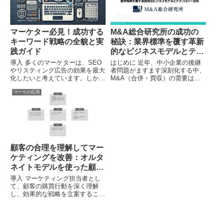
マーケター必見！成功する
M&A総合研究所の成功の
キーワード戦略の全貌と実
秘訣：業界標準を覆す革新
践ガイド
的なビジネスモデルとテク
ノロジー活用
導入 多くのマーケターは、SEO
はじめに 近年、中小企業の後継
やリスティング広告の効果を最大
者問題がますます深刻化する中、
化したいと考えています。しか
M&A（合併・買収）の需要は急
し、適切なキーワード戦略を立て
増しています。そんな中で異彩を
マーケの応用
ることに苦心しているのが現状で
放つのが、創業の2018年からわ
す。本記事では、キーワード戦略
ずか5年で年商80億円、6年で160
の基礎から応用まで、実践的なア
億円、を突破し、東証グロース市
プローチを交えて詳しく解説し
場に上場を果たした「M...
ま...
顧客の合理を理解してマー
ケティングを改善：オルタ
ネイトモデルを使った顧客
理解の手法
導入 マーケティング担当者とし
て、顧客の購買行動を深く理解
し、効果的な戦略を立案すること
は常に重要な課題です。オルタネ
イトモデルは、株式会社コレクシ
アが開発した未顧客理解の潜在課