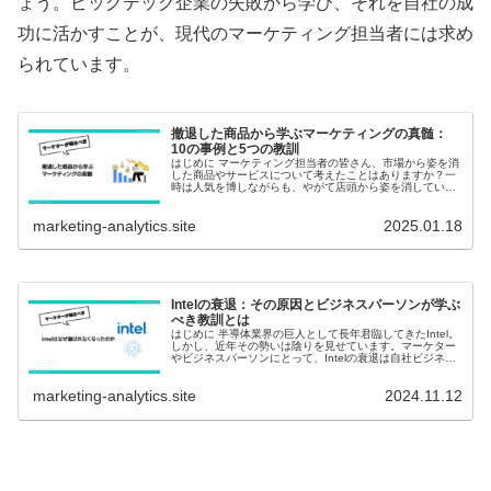
ょう。ビッグテック企業の失敗から学び、それを自社の成
功に活かすことが、現代のマーケティング担当者には求め
られています。
撤退した商品から学ぶマーケティングの真髄：
10の事例と5つの教訓
はじめに マーケティング担当者の皆さん、市場から姿を消
した商品やサービスについて考えたことはありますか？一
時は人気を博しながらも、やがて店頭から姿を消していっ
た商品たち。それらの歴史には、現代のマーケターが学ぶ
べき貴重な教訓が隠されています...
marketing-analytics.site
2025.01.18
Intelの衰退：その原因とビジネスパーソンが学ぶ
べき教訓とは
はじめに 半導体業界の巨人として長年君臨してきたIntel。
しかし、近年その勢いは陰りを見せています。マーケター
やビジネスパーソンにとって、Intelの衰退は自社ビジネス
の成長戦略を見直す貴重な教訓となるでしょう。本記事で
は、Intelの現...
marketing-analytics.site
2024.11.12