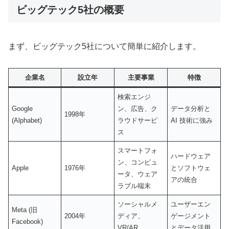
ビッグテック5社の概要
まず、ビッグテック5社について簡単に紹介します。
企業名
設立年
主要事業
特徴
検索エンジ
Google
ン、広告、ク
データ分析と
1998年
(Alphabet)
ラウドサービ
AI 技術に強み
ス
スマートフォ
ハードウェア
ン、コンピュ
Apple
1976年
とソフトウェ
ータ、ウェア
アの統合
ラブル端末
ソーシャルメ
ユーザーエン
Meta (旧
2004年
ディア、
ゲージメント
Facebook)
VR/AR
とデータ活用